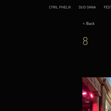
CYRIL PHELIX
DUO OANA
FES
< Back
8