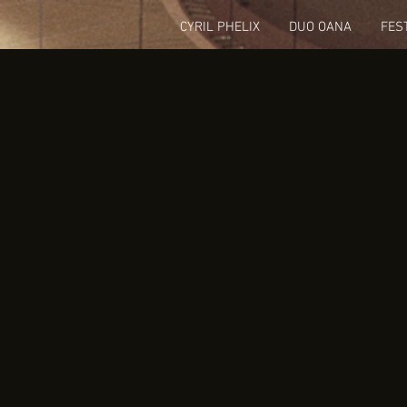
CYRIL PHELIX
DUO OANA
FES