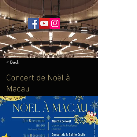
< Back
Concert de Noël à
Macau