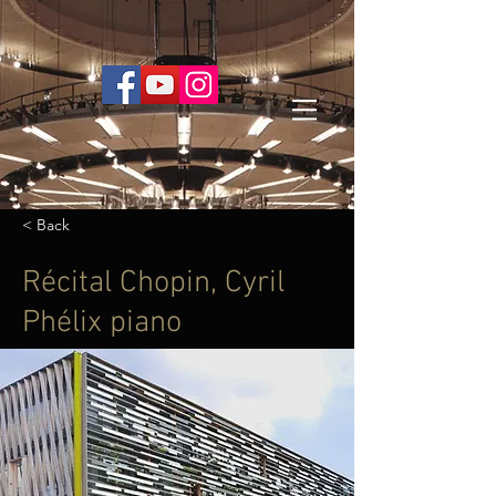
< Back
Récital Chopin, Cyril
Phélix piano